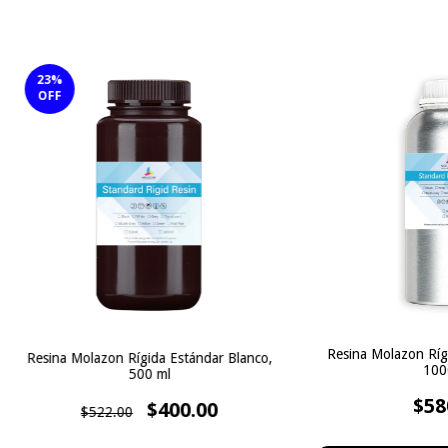
23
%
OFF
Resina Molazon Ríg
Resina Molazon Rígida Estándar Blanco,
100
500 ml
$58
$400.00
$522.00