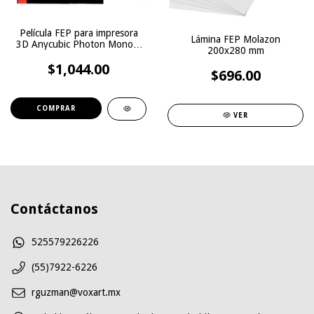
Película FEP para impresora
Lámina FEP Molazon
3D Anycubic Photon Mono X
200x280 mm
5 Unidades.
$1,044.00
$696.00
VER
Contáctanos
525579226226
(55)7922-6226
rguzman@voxart.mx