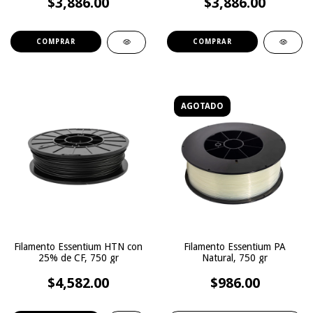
$3,886.00
$3,886.00
gr.
COMPRAR
COMPRAR
AGOTADO
Filamento Essentium HTN con
Filamento Essentium PA
25% de CF, 750 gr
Natural, 750 gr
$4,582.00
$986.00