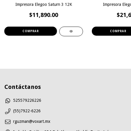
Impresora Elegoo Saturn 3 12K
Impresora Elego
$11,890.00
$21,6
Contáctanos
525579226226
(55)7922-6226
rguzman@voxart.mx