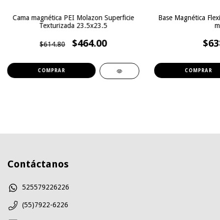
Cama magnética PEI Molazon Superficie
Base Magnética Flex
Texturizada 23.5x23.5
m
$464.00
$63
$614.80
Contáctanos
525579226226
(55)7922-6226